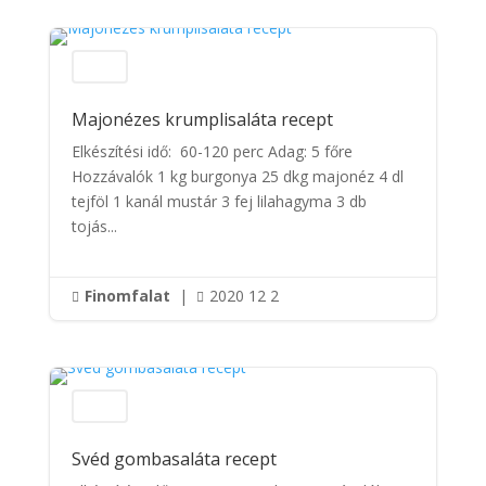
Saláták
Majonézes krumplisaláta recept
Elkészítési idő: 60-120 perc Adag: 5 főre
Hozzávalók 1 kg burgonya 25 dkg majonéz 4 dl
tejföl 1 kanál mustár 3 fej lilahagyma 3 db
tojás...
Finomfalat
|
2020 12 2


Saláták
Svéd gombasaláta recept