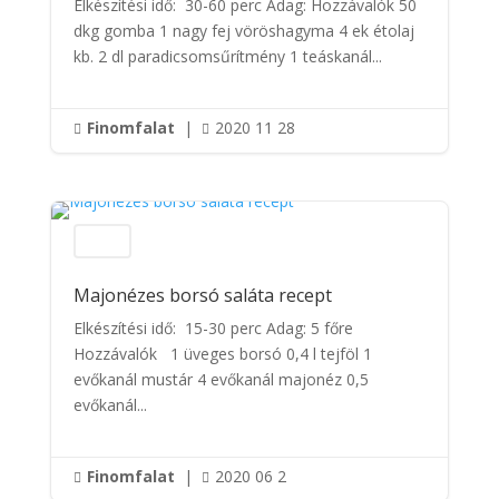
Elkészítési idő: 30-60 perc Adag: Hozzávalók 50
dkg gomba 1 nagy fej vöröshagyma 4 ek étolaj
kb. 2 dl paradicsomsűrítmény 1 teáskanál...
Finomfalat
|
2020 11 28


Saláták
Majonézes borsó saláta recept
Elkészítési idő: 15-30 perc Adag: 5 főre
Hozzávalók 1 üveges borsó 0,4 l tejföl 1
evőkanál mustár 4 evőkanál majonéz 0,5
evőkanál...
Finomfalat
|
2020 06 2

