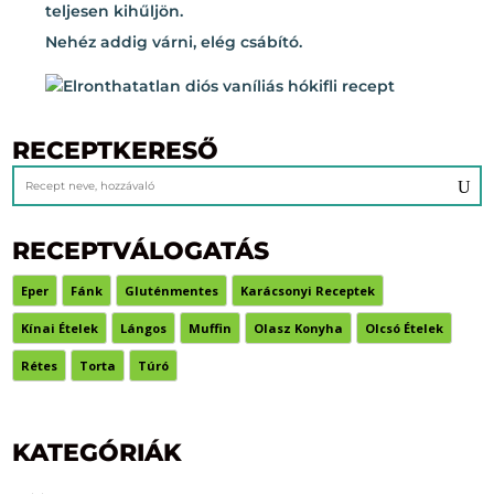
teljesen kihűljön.
Nehéz addig várni, elég csábító.
RECEPTKERESŐ
RECEPTVÁLOGATÁS
Eper
Fánk
Gluténmentes
Karácsonyi Receptek
Kínai Ételek
Lángos
Muffin
Olasz Konyha
Olcsó Ételek
Rétes
Torta
Túró
KATEGÓRIÁK