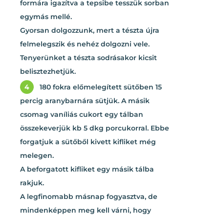
formára igazítva a tepsibe tesszük sorban
egymás mellé.
Gyorsan dolgozzunk, mert a tészta újra
felmelegszik és nehéz dolgozni vele.
Tenyerünket a tészta sodrásakor kicsit
belisztezhetjük.
4
180 fokra előmelegített sütőben 15
percig aranybarnára sütjük. A másik
csomag vaníliás cukort egy tálban
összekeverjük kb 5 dkg porcukorral. Ebbe
forgatjuk a sütőből kivett kifliket még
melegen.
A beforgatott kifliket egy másik tálba
rakjuk.
A legfinomabb másnap fogyasztva, de
mindenképpen meg kell várni, hogy