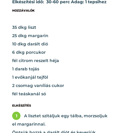
Elkészítési idő: 30-60 perc Adag: 1 tepsihez
HOZZÁVALÓK
35 dkg liszt
25 dkg margarin
10 dkg darált dió
6 dkg porcukor
fél citrom reszelt héja
1 darab tojás
1 evőkanjál tejföl
2 csomag vaníliás cukor
fél teáskanál só
ELKÉSZÍTÉS
1
A lisztet szitáljuk egy tálba, morzsoljuk
el margarinnal.
Öntsük hozzá a darált diót és keverjük