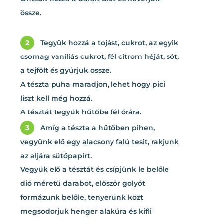
össze.
2
Tegyük hozzá a tojást, cukrot, az egyik
csomag vaníliás cukrot, fél citrom héját, sót,
a tejfölt és gyúrjuk össze.
A tészta puha maradjon, lehet hogy pici
liszt kell még hozzá.
A tésztát tegyük hűtőbe fél órára.
3
Amíg a tészta a hűtőben pihen,
vegyünk elő egy alacsony falú tesit, rakjunk
az aljára sütőpapírt.
Vegyük elő a tésztát és csípjünk le belőle
dió méretű darabot, először golyót
formázunk belőle, tenyerünk közt
megsodorjuk henger alakúra és kifli